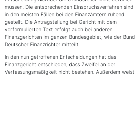
müssen. Die entsprechenden Einspruchsverfahren sind
in den meisten Fällen bei den Finanzämtern ruhend
gestellt. Die Antragstellung bei Gericht mit dem
vorformulierten Text erfolgt auch bei anderen
Finanzgerichten im ganzen Bundesgebiet, wie der Bund
Deutscher Finanzrichter mitteilt.
In den nun getroffenen Entscheidungen hat das
Finanzgericht entschieden, dass Zweifel an der
Verfassungsmäßigkeit nicht bestehen. Außerdem weist
das Gericht darauf hin, dass nach höchstrichterlicher
Rechtsprechung berechtigte Interessen des
Steuerpflichtigen mit einem öffentlichen Interesse an
einer geordneten Haushaltsführung abzuwägen sind,
denn auch die Gemeinden haben ein öffentliches
Interesse daran, dass ihnen wenn auch vorläufig – das
Steueraufkommen aus der Grundsteuer zufließt. Die
Antragsteller hatten nicht dargelegt, warum ihnen im
konkreten Fall die vorläufige Zahlung der Grundsteuer