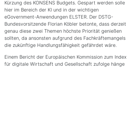
Kürzung des KONSENS Budgets. Gespart werden solle
hier im Bereich der KI und in der wichtigen
eGovernment-Anwendungen ELSTER. Der DSTG-
Bundesvorsitzende Florian Köbler betonte, dass derzeit
genau diese zwei Themen höchste Priorität genießen
sollten, da ansonsten aufgrund des Fachkräftemangels
die zukünftige Handlungsfähigkeit gefährdet wäre.
Einem Bericht der Europäischen Kommission zum Index
für digitale Wirtschaft und Gesellschaft zufolge hänge
Deutschland in Maßnahmen zur
Verwaltungsdigitalisierung gewaltig hinterher. Im
Vergleich zu anderen EU-Mitgliedstaaten sei die
Bundesrepublik nur auf Platz 18. Die Entwicklung
zukunftstauglicher Digitalisierungsinitiativen sei schon
längst überfällig, so die DSTG. Während Estland, Malta
und skandinavische Länder in der
Verwaltungsdigitalisierung weiterhin eine Vorreiterrolle
einnehmen, gingen Experten in Deutschland von einem