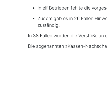
In elf Betrieben fehlte die vor
Zudem gab es in 26 Fällen Hinwei
zuständig.
In 38 Fällen wurden die Verstöße an 
Die sogenannten »Kassen-Nachschaue
kommen während der Öffnungszeiten in
und Belege erstellt wurden. Um die 
Testkäufe. Die Kontrolle umfasst sow
dabei größere Fehler auffallen, kann
Solche Aktionstage gibt es regelmä
Betriebe kontrolliert werden, wird m
Kontrolle führen. Ziel der Kassen-Nac
versteuert werden – vor allem in Bra