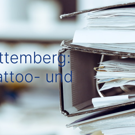
ttemberg:
attoo- und