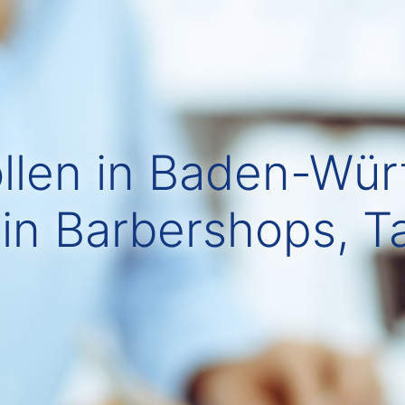
llen in Baden-Wür
 in Barbershops, T