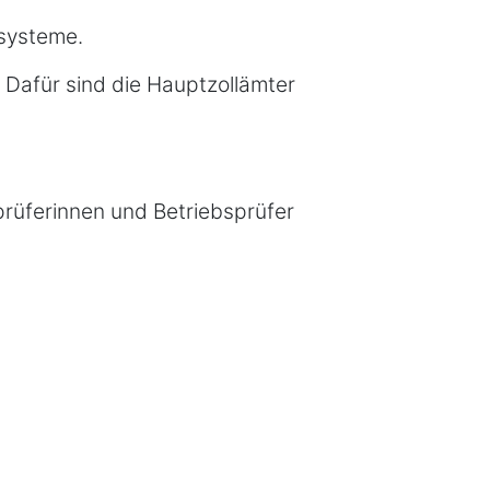
nsysteme.
 Dafür sind die Hauptzollämter
rüferinnen und Betriebsprüfer
gänge korrekt in die Kasse eingegeben
rgeld nach oder machen verdeckte
e Barkassen. Sollten den Prüfern
t werden.
Branchen genauer angeschaut. Welche
auch anonyme Hinweise, die zu einer
en vollständig erfasst und korrekt
ekündigten Kontrollen sind besonders