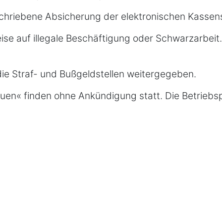
geschriebene Absicherung der elektronischen Kasse
se auf illegale Beschäftigung oder Schwarzarbeit.
die Straf- und Bußgeldstellen weitergegeben.
n« finden ohne Ankündigung statt. Die Betriebsp
s Geschäft. Sie kontrollieren dabei, ob alle Vor
Kassenführung genau zu prüfen, zählen sie das Ba
ohl moderne elektronische Kassen als auch einfach
 sofort eine umfassende Betriebsprüfung eingeleite
ßig. Dabei werden immer wieder unterschiedliche 
eist per Zufall ausgewählt. Manchmal gibt es aber 
hschauen ist es, sicherzustellen, dass die Einnahm
nchen, in denen viel bar bezahlt wird. Diese unang