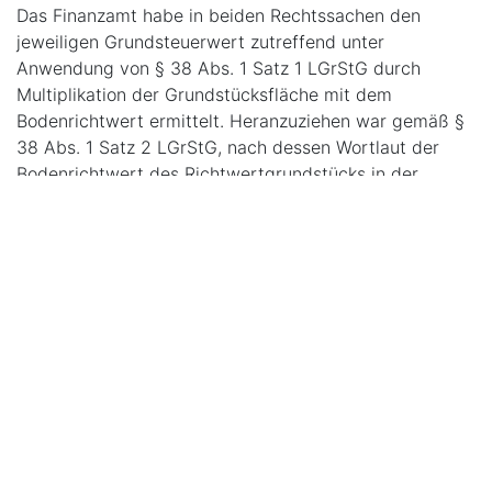
Das Finanzamt habe in beiden Rechtssachen den
jeweiligen Grundsteuerwert zutreffend unter
Anwendung von § 38 Abs. 1 Satz 1 LGrStG durch
Multiplikation der Grundstücksfläche mit dem
Bodenrichtwert ermittelt. Heranzuziehen war gemäß §
38 Abs. 1 Satz 2 LGrStG, nach dessen Wortlaut der
Bodenrichtwert des Richtwertgrundstücks in der
Bodenrichtwertzone maßgebend ist, in der sich das zu
bewertende Grundstück befindet, der einschlägige
Bodenrichtwert für die gesamte Grundstücksfläche,
unabhängig von der jeweiligen tatsächlichen Nutzung
einzelner Grundstücksflächen als bebaute Fläche oder
als Grünland.
Individuelle Merkmale des einzelnen Grundstücks – wie
z.B. eine Beeinträchtigung durch Verkehrslärm,
Hochwassergefahr oder die individuelle Bebauung des
Grundstücks – seien für die Berechnung des
Grundsteuerwerts ohne Bedeutung. Der von dem