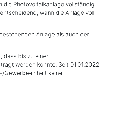
n die Photovoltaikanlage vollständig
i entscheidend, wann die Anlage voll
 bestehenden Anlage als auch der
 dass bis zu einer
tragt werden konnte. Seit 01.01.2022
n-/Gewerbeeinheit keine
ch die Abgabe einer
nlagenbetreibende nicht mehr beim
en. Denn durch den Wegfall der
im Kauf der Anlage gezahlte
 BMF unabhängig von der Verwendung
satzsteuer an, wenn der erzeugte
s verbraucht oder von Mietern