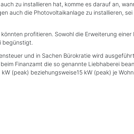
 auch zu installieren hat, komme es darauf an, wan
egen auch die Photovoltaikanlage zu installieren, se
könnten profitieren. Sowohl die Erweiterung einer
 begünstigt.
steuer und in Sachen Bürokratie wird ausgeführt,
 beim Finanzamt die so genannte Liebhaberei bean
 30 kW (peak) beziehungsweise15 kW (peak) je Woh
e nicht nur der Antrag auf Liebhaberei, sondern au
 Einkommensteuererklärung. Auch müssten sich A
steuerliche Kleinunternehmerregelung zu verzicht
 Regelbesteuerung zu optieren, nur um sich die be
rstatten zu lassen. Der Nullsteuersatz gilt laut
Einnahmen aus Photovoltaikanlagen falle keine Um
 Stromnetz eingespeist, zum Aufladen eines E-Auto