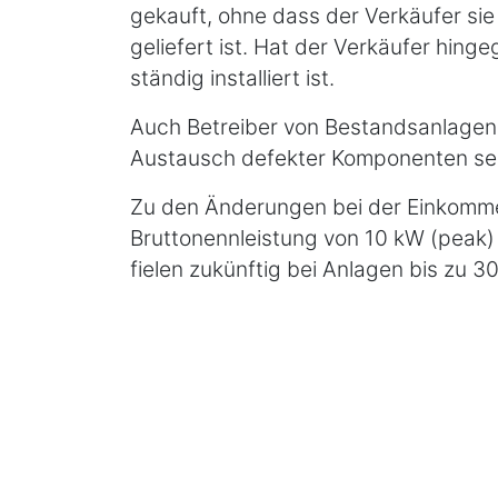
gekauft, ohne dass der Verkäufer sie
geliefert ist. Hat der Verkäufer hing
ständig installiert ist.
Auch Betreiber von Bestandsanlagen 
Austausch defekter Komponenten sei
Zu den Änderungen bei der Einkommen
Bruttonennleistung von 10 kW (peak)
fielen zukünftig bei Anlagen bis zu
Ertragsteuern mehr an. Damit entfall
Einnahmenüberschussrechnung in der
Finanzamt melden, um auf die umsatz
Umsatzsteuer entfalle der Grund, zur
Umsatzsteuer vom Finanzamt wieder e
des erzeugten Stroms. Auch für die 
Strom vollständig in das öffentliche