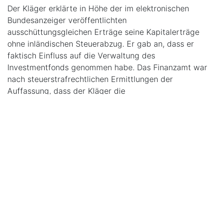
Der Kläger erklärte in Höhe der im elektronischen
Bundesanzeiger veröffentlichten
ausschüttungsgleichen Erträge seine Kapitalerträge
ohne inländischen Steuerabzug. Er gab an, dass er
faktisch Einfluss auf die Verwaltung des
Investmentfonds genommen habe. Das Finanzamt war
nach steuerstrafrechtlichen Ermittlungen der
Auffassung, dass der Kläger die
investmentsteuerlichen Privilegierungen zu Unrecht in
Anspruch genommen habe, da der von ihm gehaltene
Spezialfonds nicht alle Voraussetzungen des
Fondsprivilegs nach dem Investmentsteuergesetz
erfülle. Insbesondere liege ein Verstoß gegen den
Grundsatz der Fremdverwaltung vor, weil die
Verwaltung des Spezialfonds faktisch beim Kläger als
Anleger verblieben sei. Das Finanzamt erhöhte
daraufhin die erklärten Kapitalerträge.
Die hiergegen erhobene Klage war erfolgreich.